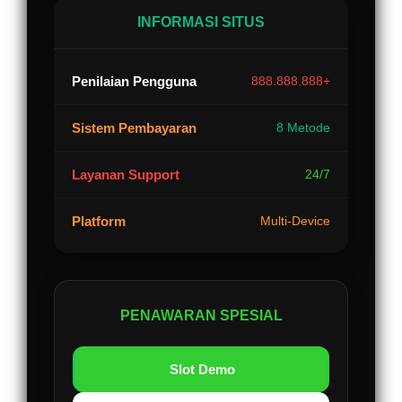
INFORMASI SITUS
Penilaian Pengguna
888.888.888+
Sistem Pembayaran
8 Metode
Layanan Support
24/7
Platform
Multi-Device
PENAWARAN SPESIAL
Slot Demo