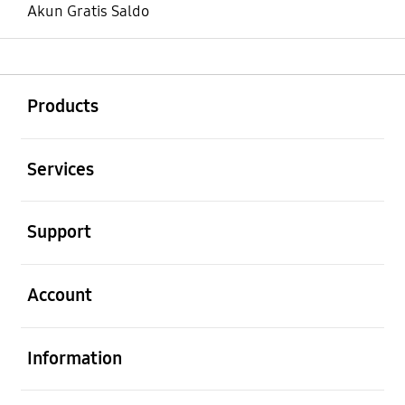
Akun Gratis Saldo
Buka
Footer Navigation
Products
Buka
Services
Buka
Support
Buka
Account
Buka
Information
Buka